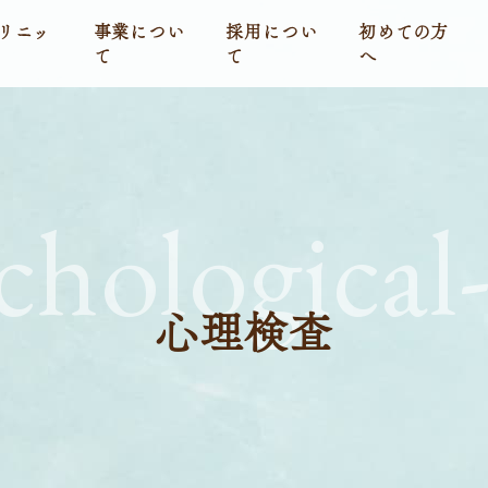
リニッ
事業につい
採用につい
初めての方
て
て
へ
chological-
心理検査