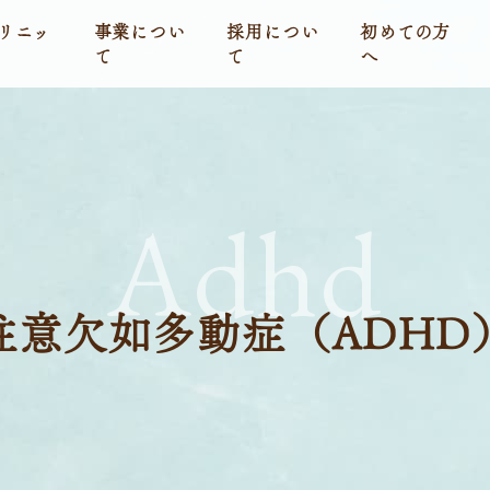
リニッ
事業につい
採用につい
初めての方
て
て
へ
Adhd
注意欠如多動症（ADHD