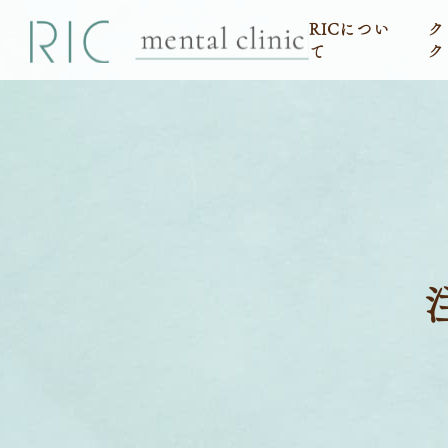
RICについ
ク
て
ク